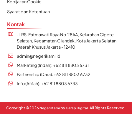
Kebijakan Cookie
Syarat dan Ketentuan
Kontak
Jl. RS. Fatmawati Raya No.28AA, Kelurahan Cipete
Selatan, Kecamatan Cilandak, Kota Jakarta Selatan,
Daerah Khusus Jakarta - 12410
admin@negerikami.id
Marketing (Indah): +62 811 8803 6731
Partnership (Dara): +62 811 8803 6732
Info (Afifah): +62 811 8803 6733
Copyright ©
2026
by
. All Rights Reserved.
Negeri Kami
Garap Digital