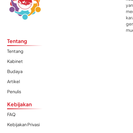
ya
me
kar
gen
mu
Tentang
Tentang
Kabinet
Budaya
Artikel
Penulis
Kebijakan
FAQ
Kebijakan Privasi