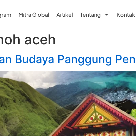
gram
Mitra Global
Artikel
Tentang
Kontak
moh aceh
an Budaya Panggung Penuh