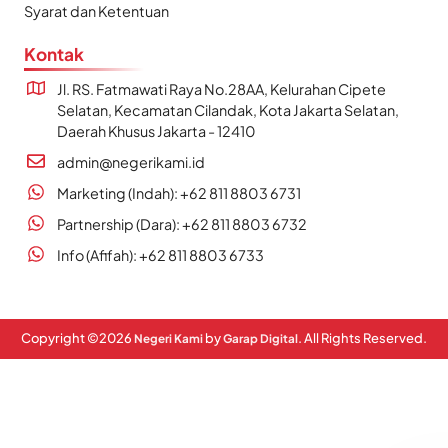
Syarat dan Ketentuan
Kontak
Jl. RS. Fatmawati Raya No.28AA, Kelurahan Cipete
Selatan, Kecamatan Cilandak, Kota Jakarta Selatan,
Daerah Khusus Jakarta - 12410
admin@negerikami.id
Marketing (Indah): +62 811 8803 6731
Partnership (Dara): +62 811 8803 6732
Info (Afifah): +62 811 8803 6733
Copyright ©
2026
by
. All Rights Reserved.
Negeri Kami
Garap Digital