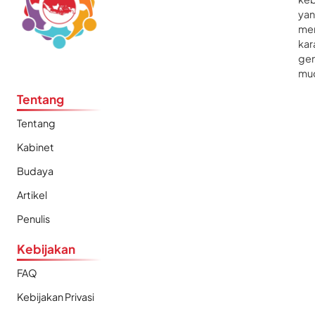
ya
me
kar
gen
mu
Tentang
Tentang
Kabinet
Budaya
Artikel
Penulis
Kebijakan
FAQ
Kebijakan Privasi