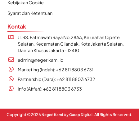
Kebijakan Cookie
Syarat dan Ketentuan
Kontak
Jl. RS. Fatmawati Raya No.28AA, Kelurahan Cipete
Selatan, Kecamatan Cilandak, Kota Jakarta Selatan,
Daerah Khusus Jakarta - 12410
admin@negerikami.id
Marketing (Indah): +62 811 8803 6731
Partnership (Dara): +62 811 8803 6732
Info (Afifah): +62 811 8803 6733
Copyright ©
2026
by
. All Rights Reserved.
Negeri Kami
Garap Digital