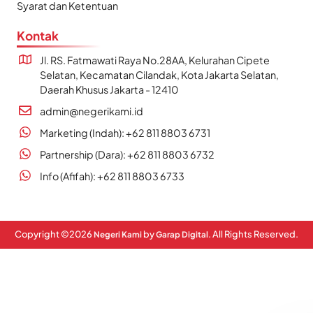
Syarat dan Ketentuan
Kontak
Jl. RS. Fatmawati Raya No.28AA, Kelurahan Cipete
Selatan, Kecamatan Cilandak, Kota Jakarta Selatan,
Daerah Khusus Jakarta - 12410
admin@negerikami.id
Marketing (Indah): +62 811 8803 6731
Partnership (Dara): +62 811 8803 6732
Info (Afifah): +62 811 8803 6733
Copyright ©
2026
by
. All Rights Reserved.
Negeri Kami
Garap Digital