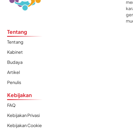
me
kar
gen
mu
Tentang
Tentang
Kabinet
Budaya
Artikel
Penulis
Kebijakan
FAQ
Kebijakan Privasi
Kebijakan Cookie