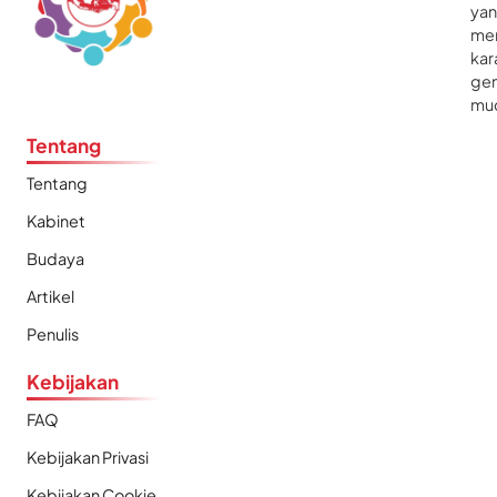
ya
me
kar
gen
mu
Tentang
Tentang
Kabinet
Budaya
Artikel
Penulis
Kebijakan
FAQ
Kebijakan Privasi
Kebijakan Cookie