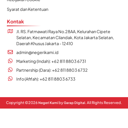
Syarat dan Ketentuan
Kontak
Jl. RS. Fatmawati Raya No.28AA, Kelurahan Cipete
Selatan, Kecamatan Cilandak, Kota Jakarta Selatan,
Daerah Khusus Jakarta - 12410
admin@negerikami.id
Marketing (Indah): +62 811 8803 6731
Partnership (Dara): +62 811 8803 6732
Info (Afifah): +62 811 8803 6733
Copyright ©
2026
by
. All Rights Reserved.
Negeri Kami
Garap Digital