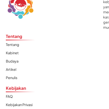
ke
ya
me
kar
gen
mu
Tentang
Tentang
Kabinet
Budaya
Artikel
Penulis
Kebijakan
FAQ
Kebijakan Privasi