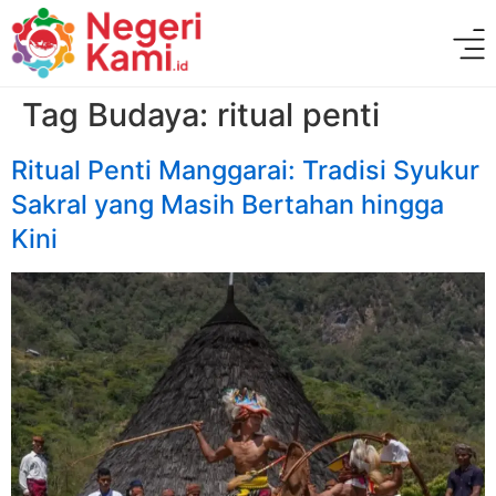
Tag Budaya:
ritual penti
Ritual Penti Manggarai: Tradisi Syukur
Sakral yang Masih Bertahan hingga
Kini