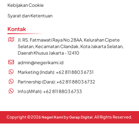
Kebijakan Cookie
Syarat dan Ketentuan
Kontak
Jl. RS. Fatmawati Raya No.28AA, Kelurahan Cipete
Selatan, Kecamatan Cilandak, Kota Jakarta Selatan,
Daerah Khusus Jakarta - 12410
admin@negerikami.id
Marketing (Indah): +62 811 8803 6731
Partnership (Dara): +62 811 8803 6732
Info (Afifah): +62 811 8803 6733
Copyright ©
2026
by
. All Rights Reserved.
Negeri Kami
Garap Digital