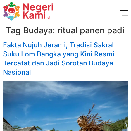
Tag Budaya:
ritual panen padi
Fakta Nujuh Jerami, Tradisi Sakral
Suku Lom Bangka yang Kini Resmi
Tercatat dan Jadi Sorotan Budaya
Nasional