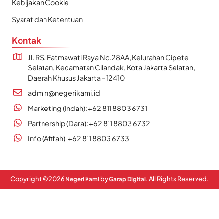
Kebijakan Cookie
Syarat dan Ketentuan
Kontak
Jl. RS. Fatmawati Raya No.28AA, Kelurahan Cipete
Selatan, Kecamatan Cilandak, Kota Jakarta Selatan,
Daerah Khusus Jakarta - 12410
admin@negerikami.id
Marketing (Indah): +62 811 8803 6731
Partnership (Dara): +62 811 8803 6732
Info (Afifah): +62 811 8803 6733
Copyright ©
2026
by
. All Rights Reserved.
Negeri Kami
Garap Digital