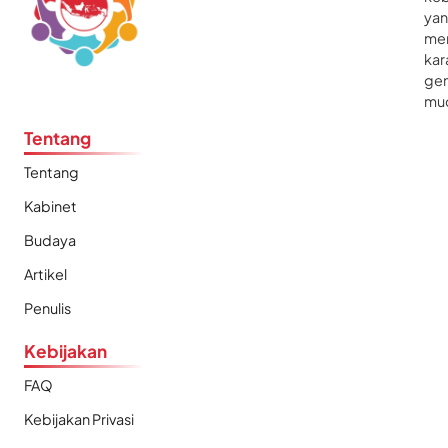
ya
me
kar
gen
mu
Tentang
Tentang
Kabinet
Budaya
Artikel
Penulis
Kebijakan
FAQ
Kebijakan Privasi