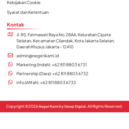
Kebijakan Cookie
Syarat dan Ketentuan
Kontak
Jl. RS. Fatmawati Raya No.28AA, Kelurahan Cipete
Selatan, Kecamatan Cilandak, Kota Jakarta Selatan,
Daerah Khusus Jakarta - 12410
admin@negerikami.id
Marketing (Indah): +62 811 8803 6731
Partnership (Dara): +62 811 8803 6732
Info (Afifah): +62 811 8803 6733
Copyright ©
2026
by
. All Rights Reserved.
Negeri Kami
Garap Digital