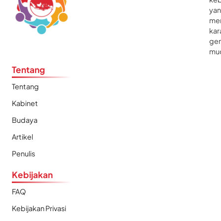
ya
me
kar
gen
mu
Tentang
Tentang
Kabinet
Budaya
Artikel
Penulis
Kebijakan
FAQ
Kebijakan Privasi