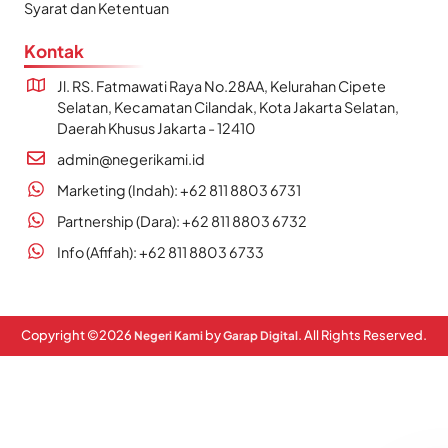
Syarat dan Ketentuan
Kontak
Jl. RS. Fatmawati Raya No.28AA, Kelurahan Cipete
Selatan, Kecamatan Cilandak, Kota Jakarta Selatan,
Daerah Khusus Jakarta - 12410
admin@negerikami.id
Marketing (Indah): +62 811 8803 6731
Partnership (Dara): +62 811 8803 6732
Info (Afifah): +62 811 8803 6733
Copyright ©
2026
by
. All Rights Reserved.
Negeri Kami
Garap Digital