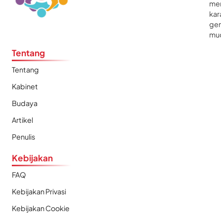
me
kar
gen
mu
Tentang
Tentang
Kabinet
Budaya
Artikel
Penulis
Kebijakan
FAQ
Kebijakan Privasi
Kebijakan Cookie