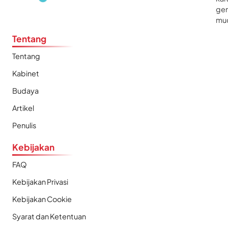
gen
mu
Tentang
Tentang
Kabinet
Budaya
Artikel
Penulis
Kebijakan
FAQ
Kebijakan Privasi
Kebijakan Cookie
Syarat dan Ketentuan