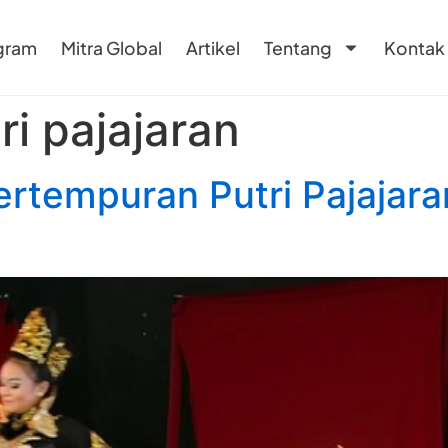
gram
Mitra Global
Artikel
Tentang
Kontak
ri pajajaran
ertempuran Putri Pajajar