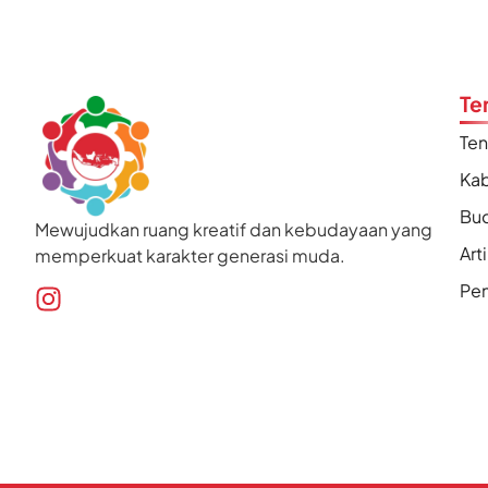
Te
Te
Kab
Bu
Mewujudkan ruang kreatif dan kebudayaan yang
Art
memperkuat karakter generasi muda.
Pen