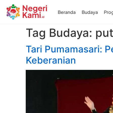
Beranda
Budaya
Pro
Tag Budaya:
put
Tari Pumamasari: P
Keberanian