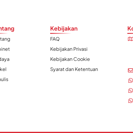
ntang
Kebijakan
K
ntang
FAQ
inet
Kebijakan Privasi
daya
Kebijakan Cookie
ikel
Syarat dan Ketentuan
ulis