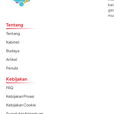
kar
gen
mu
Tentang
Tentang
Kabinet
Budaya
Artikel
Penulis
Kebijakan
FAQ
Kebijakan Privasi
Kebijakan Cookie
Syarat dan Ketentuan