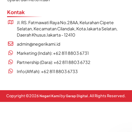
Kontak
Jl. RS. Fatmawati Raya No.28AA, Kelurahan Cipete
Selatan, Kecamatan Cilandak, Kota Jakarta Selatan,
Daerah Khusus Jakarta - 12410
admin@negerikami.id
Marketing (Indah): +62 811 8803 6731
Partnership (Dara): +62 811 8803 6732
Info (Afifah): +62 811 8803 6733
Copyright ©
2026
by
. All Rights Reserved.
Negeri Kami
Garap Digital