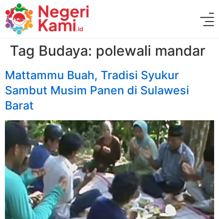
Tag Budaya:
polewali mandar
Mattammu Buah, Tradisi Syukur
Sambut Musim Panen di Sulawesi
Barat