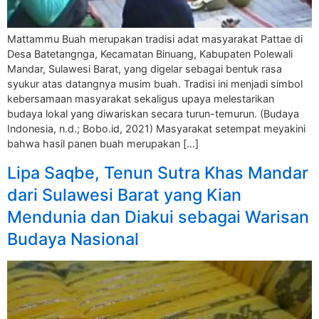
Mattammu Buah merupakan tradisi adat masyarakat Pattae di
Desa Batetangnga, Kecamatan Binuang, Kabupaten Polewali
Mandar, Sulawesi Barat, yang digelar sebagai bentuk rasa
syukur atas datangnya musim buah. Tradisi ini menjadi simbol
kebersamaan masyarakat sekaligus upaya melestarikan
budaya lokal yang diwariskan secara turun-temurun. (Budaya
Indonesia, n.d.; Bobo.id, 2021) Masyarakat setempat meyakini
bahwa hasil panen buah merupakan […]
Lipa Saqbe, Tenun Sutra Khas Mandar
dari Sulawesi Barat yang Kian
Mendunia dan Diakui sebagai Warisan
Budaya Nasional