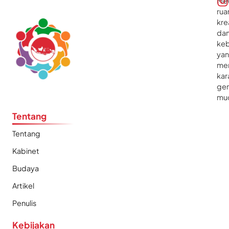
Me
rua
kre
da
ke
ya
me
kar
gen
mu
Tentang
Tentang
Kabinet
Budaya
Artikel
Penulis
Kebijakan