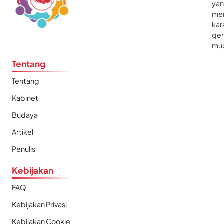
ya
me
kar
gen
mu
Tentang
Tentang
Kabinet
Budaya
Artikel
Penulis
Kebijakan
FAQ
Kebijakan Privasi
Kebijakan Cookie