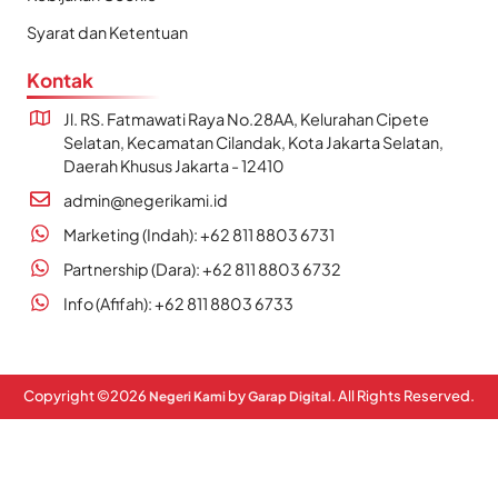
Syarat dan Ketentuan
Kontak
Jl. RS. Fatmawati Raya No.28AA, Kelurahan Cipete
Selatan, Kecamatan Cilandak, Kota Jakarta Selatan,
Daerah Khusus Jakarta - 12410
admin@negerikami.id
Marketing (Indah): +62 811 8803 6731
Partnership (Dara): +62 811 8803 6732
Info (Afifah): +62 811 8803 6733
Copyright ©
2026
by
. All Rights Reserved.
Negeri Kami
Garap Digital