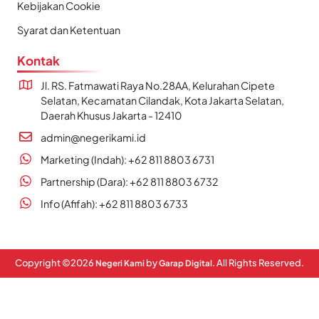
Kebijakan Cookie
Syarat dan Ketentuan
Kontak
Jl. RS. Fatmawati Raya No.28AA, Kelurahan Cipete
Selatan, Kecamatan Cilandak, Kota Jakarta Selatan,
Daerah Khusus Jakarta - 12410
admin@negerikami.id
Marketing (Indah): +62 811 8803 6731
Partnership (Dara): +62 811 8803 6732
Info (Afifah): +62 811 8803 6733
Copyright ©
2026
by
. All Rights Reserved.
Negeri Kami
Garap Digital