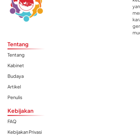
ya
me
kar
gen
mu
Tentang
Tentang
Kabinet
Budaya
Artikel
Penulis
Kebijakan
FAQ
Kebijakan Privasi