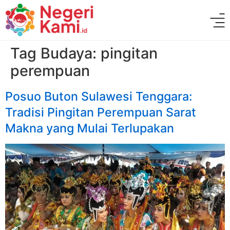
Tag Budaya:
pingitan
perempuan
Posuo Buton Sulawesi Tenggara:
Tradisi Pingitan Perempuan Sarat
Makna yang Mulai Terlupakan