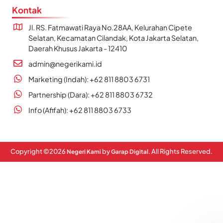
Kontak
Jl. RS. Fatmawati Raya No.28AA, Kelurahan Cipete
Selatan, Kecamatan Cilandak, Kota Jakarta Selatan,
Daerah Khusus Jakarta - 12410
admin@negerikami.id
Marketing (Indah): +62 811 8803 6731
Partnership (Dara): +62 811 8803 6732
Info (Afifah): +62 811 8803 6733
Copyright ©
2026
by
. All Rights Reserved.
Negeri Kami
Garap Digital