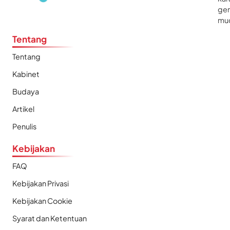
gen
mu
Tentang
Tentang
Kabinet
Budaya
Artikel
Penulis
Kebijakan
FAQ
Kebijakan Privasi
Kebijakan Cookie
Syarat dan Ketentuan