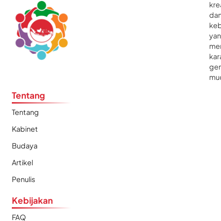
kre
da
ke
ya
me
kar
gen
mu
Tentang
Tentang
Kabinet
Budaya
Artikel
Penulis
Kebijakan
FAQ