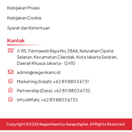
Kebijakan Privasi
Kebijakan Cookie
Syarat dan Ketentuan
Kontak
Jl. RS. Fatmawati Raya No.28AA, Kelurahan Cipete
Selatan, Kecamatan Cilandak, Kota Jakarta Selatan,
Daerah Khusus Jakarta - 12410
admin@negerikami.id
Marketing (Indah): +62 811 8803 6731
Partnership (Dara): +62 811 8803 6732
Info (Afifah): +62 811 8803 6733
Copyright ©
2026
by
. All Rights Reserved.
Negeri Kami
Garap Digital