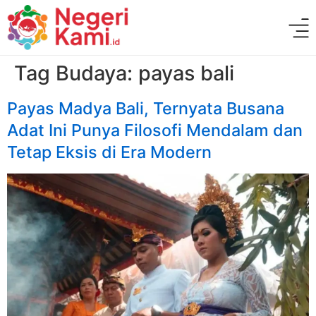
Tag Budaya:
payas bali
Payas Madya Bali, Ternyata Busana
Adat Ini Punya Filosofi Mendalam dan
Tetap Eksis di Era Modern