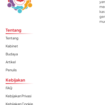
ya
me
kar
gen
mu
Tentang
Tentang
Kabinet
Budaya
Artikel
Penulis
Kebijakan
FAQ
Kebijakan Privasi
Kebijakan Cookie