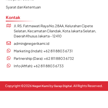
Syarat dan Ketentuan
Kontak
Jl. RS. Fatmawati Raya No.28AA, Kelurahan Cipete
Selatan, Kecamatan Cilandak, Kota Jakarta Selatan,
Daerah Khusus Jakarta - 12410
admin@negerikami.id
Marketing (Indah): +62 811 8803 6731
Partnership (Dara): +62 811 8803 6732
Info (Afifah): +62 811 8803 6733
Copyright ©
2026
by
. All Rights Reserved.
Negeri Kami
Garap Digital