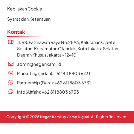
Kebijakan Cookie
Syarat dan Ketentuan
Kontak
Jl. RS. Fatmawati Raya No.28AA, Kelurahan Cipete
Selatan, Kecamatan Cilandak, Kota Jakarta Selatan,
Daerah Khusus Jakarta - 12410
admin@negerikami.id
Marketing (Indah): +62 811 8803 6731
Partnership (Dara): +62 811 8803 6732
Info (Afifah): +62 811 8803 6733
Copyright ©
2026
by
. All Rights Reserved.
Negeri Kami
Garap Digital