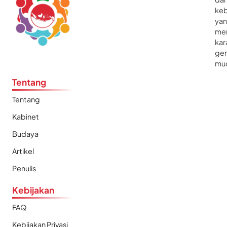
ke
ya
me
kar
gen
mu
Tentang
Tentang
Kabinet
Budaya
Artikel
Penulis
Kebijakan
FAQ
Kebijakan Privasi