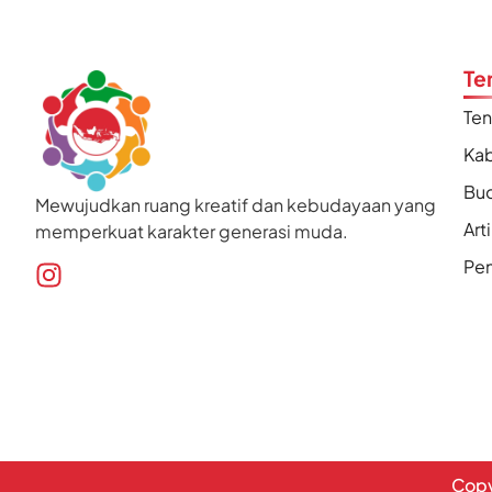
Te
Te
Kab
Bu
Mewujudkan ruang kreatif dan kebudayaan yang
Art
memperkuat karakter generasi muda.
Pen
Copy