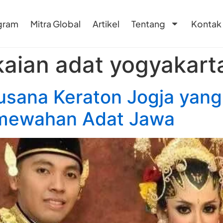
gram
Mitra Global
Artikel
Tentang
Kontak
aian adat yogyakart
usana Keraton Jogja yang 
emewahan Adat Jawa