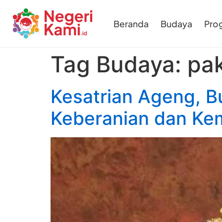
Beranda
Budaya
Pro
Tag Budaya:
pak
Kesatrian Ageng, B
Keberanian dan K