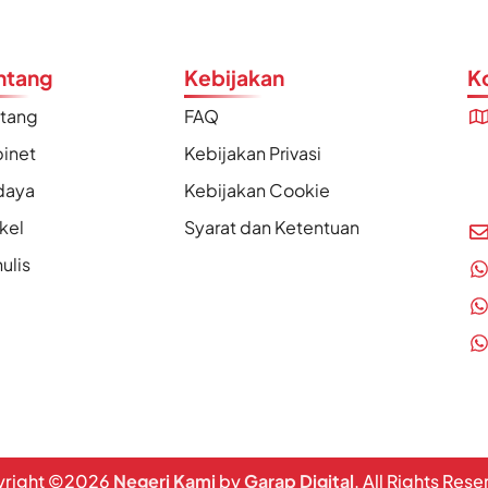
ntang
Kebijakan
K
ntang
FAQ
inet
Kebijakan Privasi
daya
Kebijakan Cookie
ikel
Syarat dan Ketentuan
ulis
right ©
2026
Negeri Kami
by
Garap Digital
. All Rights Res