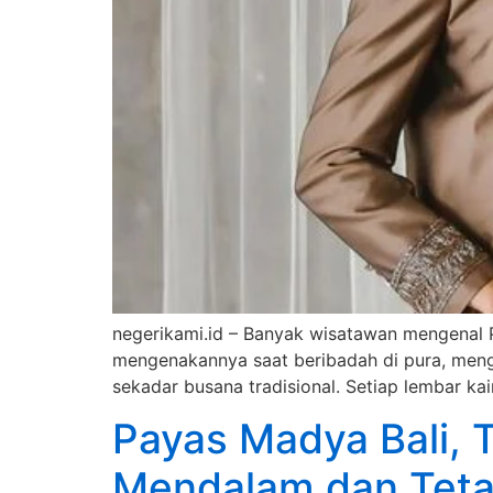
negerikami.id – Banyak wisatawan mengenal P
mengenakannya saat beribadah di pura, mengh
sekadar busana tradisional. Setiap lembar kai
Payas Madya Bali, T
Mendalam dan Tetap