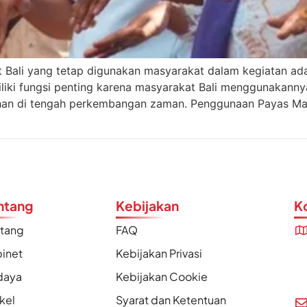
t Bali yang tetap digunakan masyarakat dalam kegiatan ad
liki fungsi penting karena masyarakat Bali menggunakann
tahan di tengah perkembangan zaman. Penggunaan Payas 
ntang
Kebijakan
K
ntang
FAQ
inet
Kebijakan Privasi
daya
Kebijakan Cookie
ikel
Syarat dan Ketentuan