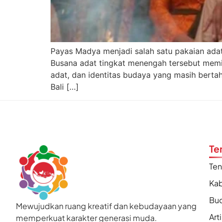
Payas Madya menjadi salah satu pakaian ada
Busana adat tingkat menengah tersebut memi
adat, dan identitas budaya yang masih ber
Bali […]
Te
Te
Kab
Bu
Mewujudkan ruang kreatif dan kebudayaan yang
Art
memperkuat karakter generasi muda.