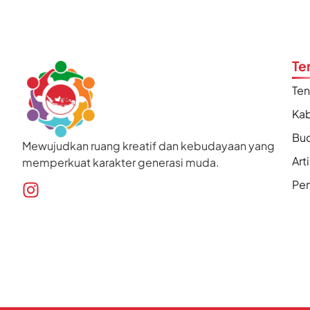
Te
Te
Kab
Bu
Mewujudkan ruang kreatif dan kebudayaan yang
Art
memperkuat karakter generasi muda.
Pen