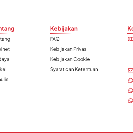
ntang
Kebijakan
K
ntang
FAQ
inet
Kebijakan Privasi
daya
Kebijakan Cookie
ikel
Syarat dan Ketentuan
ulis