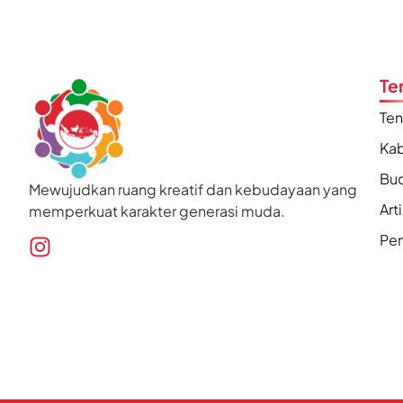
Te
Te
Kab
Bu
Mewujudkan ruang kreatif dan kebudayaan yang
Art
memperkuat karakter generasi muda.
Pen