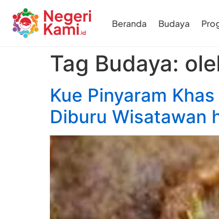
Beranda
Budaya
Pro
Tag Budaya:
ol
Kue Pinyaram Khas
Diburu Wisatawan 