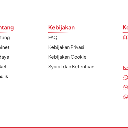
ntang
Kebijakan
K
ntang
FAQ
inet
Kebijakan Privasi
daya
Kebijakan Cookie
ikel
Syarat dan Ketentuan
ulis