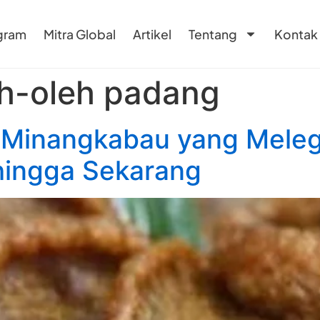
gram
Mitra Global
Artikel
Tentang
Kontak
eh-oleh padang
 Minangkabau yang Mele
hingga Sekarang