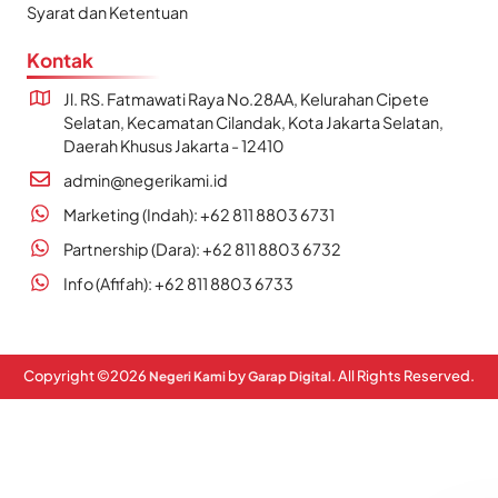
Syarat dan Ketentuan
Kontak
Jl. RS. Fatmawati Raya No.28AA, Kelurahan Cipete
Selatan, Kecamatan Cilandak, Kota Jakarta Selatan,
Daerah Khusus Jakarta - 12410
admin@negerikami.id
Marketing (Indah): +62 811 8803 6731
Partnership (Dara): +62 811 8803 6732
Info (Afifah): +62 811 8803 6733
Copyright ©
2026
by
. All Rights Reserved.
Negeri Kami
Garap Digital