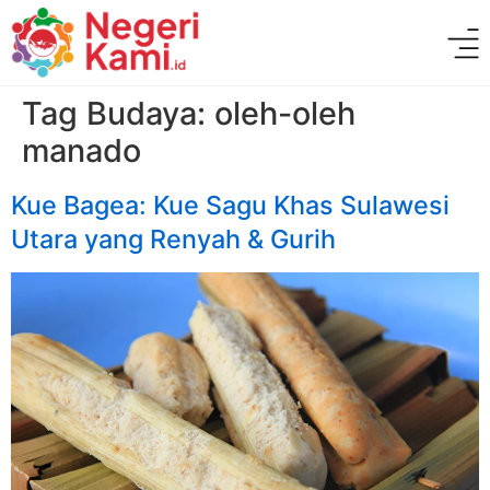
Tag Budaya:
oleh-oleh
manado
Kue Bagea: Kue Sagu Khas Sulawesi
Utara yang Renyah & Gurih