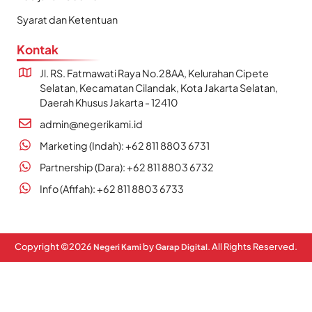
Syarat dan Ketentuan
Kontak
Jl. RS. Fatmawati Raya No.28AA, Kelurahan Cipete
Selatan, Kecamatan Cilandak, Kota Jakarta Selatan,
Daerah Khusus Jakarta - 12410
admin@negerikami.id
Marketing (Indah): +62 811 8803 6731
Partnership (Dara): +62 811 8803 6732
Info (Afifah): +62 811 8803 6733
Copyright ©
2026
by
. All Rights Reserved.
Negeri Kami
Garap Digital