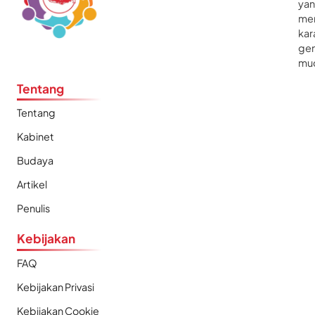
ya
me
kar
gen
mu
Tentang
Tentang
Kabinet
Budaya
Artikel
Penulis
Kebijakan
FAQ
Kebijakan Privasi
Kebijakan Cookie