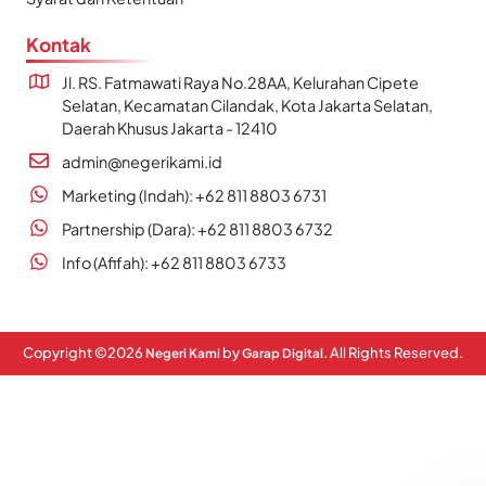
Kontak
Jl. RS. Fatmawati Raya No.28AA, Kelurahan Cipete
Selatan, Kecamatan Cilandak, Kota Jakarta Selatan,
Daerah Khusus Jakarta - 12410
admin@negerikami.id
Marketing (Indah): +62 811 8803 6731
Partnership (Dara): +62 811 8803 6732
Info (Afifah): +62 811 8803 6733
Copyright ©
2026
by
. All Rights Reserved.
Negeri Kami
Garap Digital