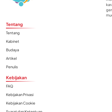
kar
gen
mu
Tentang
Tentang
Kabinet
Budaya
Artikel
Penulis
Kebijakan
FAQ
Kebijakan Privasi
Kebijakan Cookie
Syarat dan Ketentuan