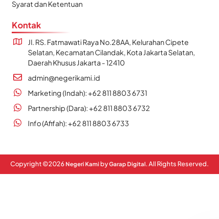
Syarat dan Ketentuan
Kontak
Jl. RS. Fatmawati Raya No.28AA, Kelurahan Cipete
Selatan, Kecamatan Cilandak, Kota Jakarta Selatan,
Daerah Khusus Jakarta - 12410
admin@negerikami.id
Marketing (Indah): +62 811 8803 6731
Partnership (Dara): +62 811 8803 6732
Info (Afifah): +62 811 8803 6733
Copyright ©
2026
by
. All Rights Reserved.
Negeri Kami
Garap Digital