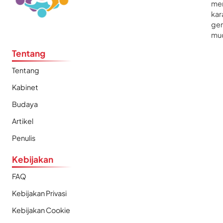
me
kar
gen
mu
Tentang
Tentang
Kabinet
Budaya
Artikel
Penulis
Kebijakan
FAQ
Kebijakan Privasi
Kebijakan Cookie