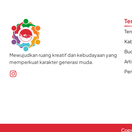
Te
Te
Kab
Bu
Mewujudkan ruang kreatif dan kebudayaan yang
Art
memperkuat karakter generasi muda.
Pen
Copy