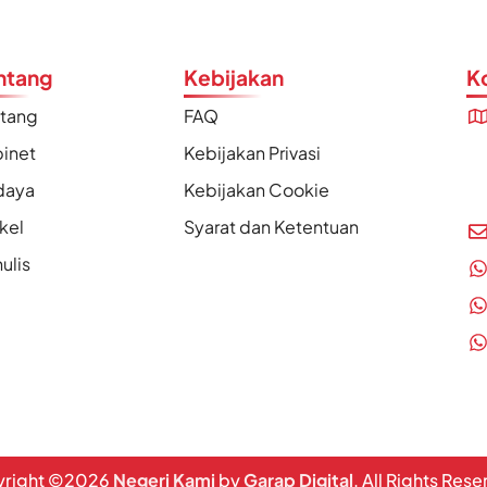
ntang
Kebijakan
K
ntang
FAQ
inet
Kebijakan Privasi
daya
Kebijakan Cookie
ikel
Syarat dan Ketentuan
ulis
right ©
2026
Negeri Kami
by
Garap Digital
. All Rights Res