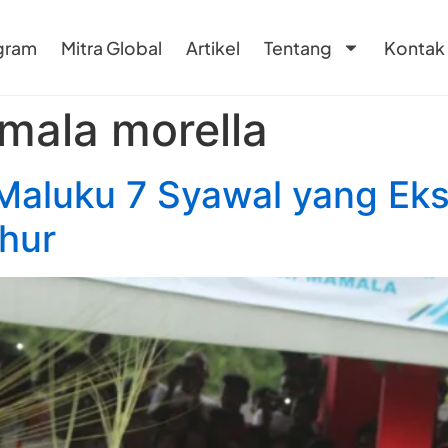
gram
Mitra Global
Artikel
Tentang
Kontak
mala morella
 Maluku 7 Syawal yang Ek
hur