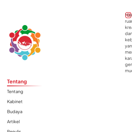
Me
rua
kre
da
ke
ya
me
kar
gen
mu
Tentang
Tentang
Kabinet
Budaya
Artikel
Penulis