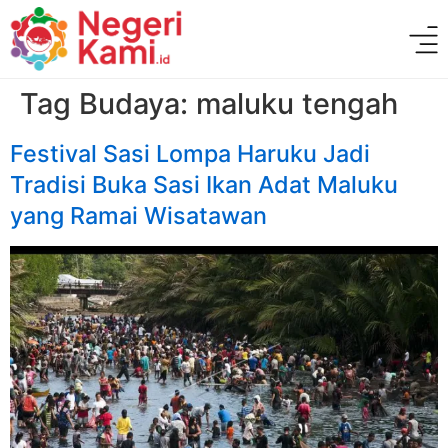
Tag Budaya:
maluku tengah
Festival Sasi Lompa Haruku Jadi
Tradisi Buka Sasi Ikan Adat Maluku
yang Ramai Wisatawan