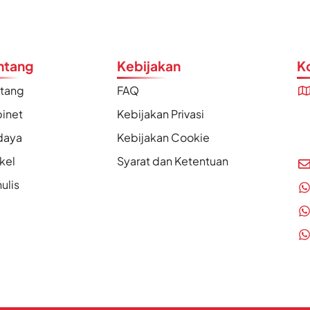
ntang
Kebijakan
K
ntang
FAQ
inet
Kebijakan Privasi
daya
Kebijakan Cookie
ikel
Syarat dan Ketentuan
ulis