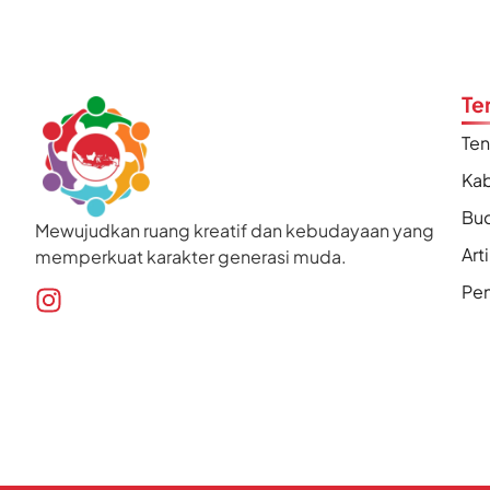
Te
Te
Kab
Bu
Mewujudkan ruang kreatif dan kebudayaan yang
Art
memperkuat karakter generasi muda.
Pen