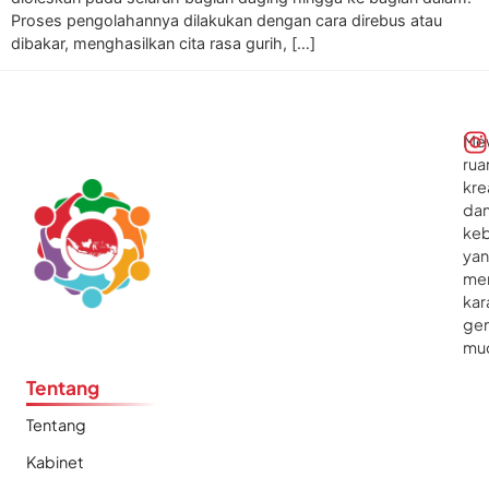
Proses pengolahannya dilakukan dengan cara direbus atau
dibakar, menghasilkan cita rasa gurih, […]
Me
rua
kre
da
ke
ya
me
kar
gen
mu
Tentang
Tentang
Kabinet