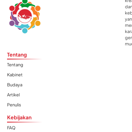
kre
da
ke
ya
me
kar
gen
mu
Tentang
Tentang
Kabinet
Budaya
Artikel
Penulis
Kebijakan
FAQ