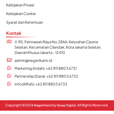
Kebijakan Privasi
Kebijakan Cookie
Syarat dan Ketentuan
Kontak
Jl. RS. Fatmawati Raya No.28AA, Kelurahan Cipete
Selatan, Kecamatan Cilandak, Kota Jakarta Selatan,
Daerah Khusus Jakarta - 12410
admin@negerikami.id
Marketing (Indah): +62 811 8803 6731
Partnership (Dara): +62 811 8803 6732
Info (Afifah): +62 811 8803 6733
Copyright ©
2026
by
. All Rights Reserved.
Negeri Kami
Garap Digital