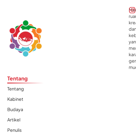
Me
rua
kre
da
ke
ya
me
kar
gen
mu
Tentang
Tentang
Kabinet
Budaya
Artikel
Penulis