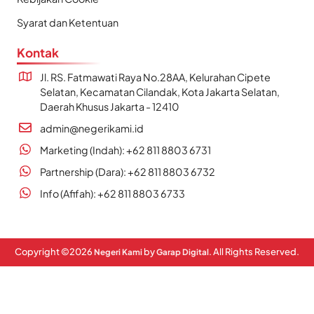
Syarat dan Ketentuan
Kontak
Jl. RS. Fatmawati Raya No.28AA, Kelurahan Cipete
Selatan, Kecamatan Cilandak, Kota Jakarta Selatan,
Daerah Khusus Jakarta - 12410
admin@negerikami.id
Marketing (Indah): +62 811 8803 6731
Partnership (Dara): +62 811 8803 6732
Info (Afifah): +62 811 8803 6733
Copyright ©
2026
by
. All Rights Reserved.
Negeri Kami
Garap Digital