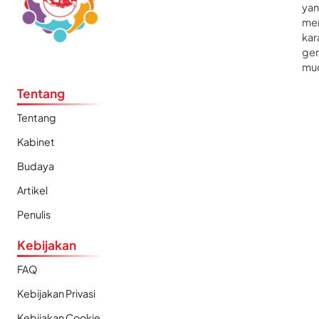
ya
me
kar
gen
mu
Tentang
Tentang
Kabinet
Budaya
Artikel
Penulis
Kebijakan
FAQ
Kebijakan Privasi
Kebijakan Cookie