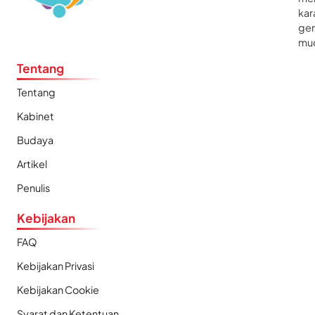
kar
gen
mu
Tentang
Tentang
Kabinet
Budaya
Artikel
Penulis
Kebijakan
FAQ
Kebijakan Privasi
Kebijakan Cookie
Syarat dan Ketentuan