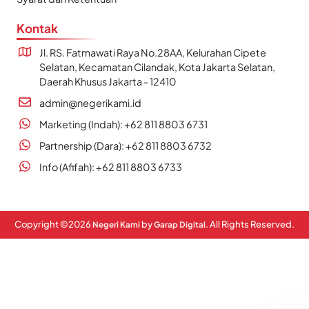
Kontak
Jl. RS. Fatmawati Raya No.28AA, Kelurahan Cipete
Selatan, Kecamatan Cilandak, Kota Jakarta Selatan,
Daerah Khusus Jakarta - 12410
admin@negerikami.id
Marketing (Indah): +62 811 8803 6731
Partnership (Dara): +62 811 8803 6732
Info (Afifah): +62 811 8803 6733
Copyright ©
2026
by
. All Rights Reserved.
Negeri Kami
Garap Digital