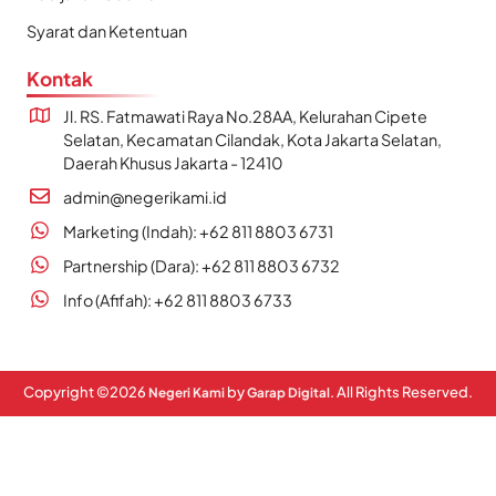
Syarat dan Ketentuan
Kontak
Jl. RS. Fatmawati Raya No.28AA, Kelurahan Cipete
Selatan, Kecamatan Cilandak, Kota Jakarta Selatan,
Daerah Khusus Jakarta - 12410
admin@negerikami.id
Marketing (Indah): +62 811 8803 6731
Partnership (Dara): +62 811 8803 6732
Info (Afifah): +62 811 8803 6733
Copyright ©
2026
by
. All Rights Reserved.
Negeri Kami
Garap Digital