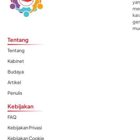
ya
me
kar
gen
mu
Tentang
Tentang
Kabinet
Budaya
Artikel
Penulis
Kebijakan
FAQ
Kebijakan Privasi
Kebijakan Cookie