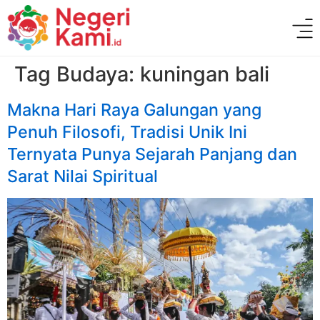
Tag Budaya:
kuningan bali
Makna Hari Raya Galungan yang
Penuh Filosofi, Tradisi Unik Ini
Ternyata Punya Sejarah Panjang dan
Sarat Nilai Spiritual