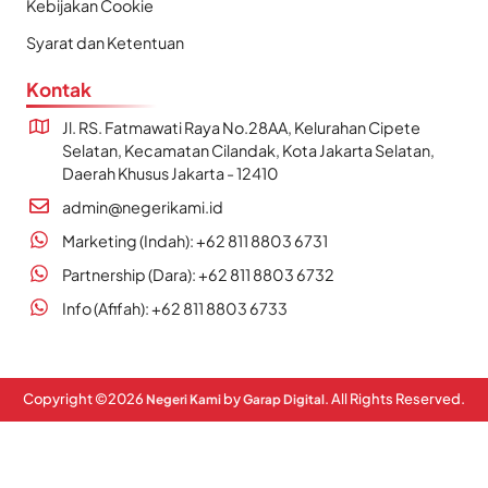
Kebijakan Cookie
Syarat dan Ketentuan
Kontak
Jl. RS. Fatmawati Raya No.28AA, Kelurahan Cipete
Selatan, Kecamatan Cilandak, Kota Jakarta Selatan,
Daerah Khusus Jakarta - 12410
admin@negerikami.id
Marketing (Indah): +62 811 8803 6731
Partnership (Dara): +62 811 8803 6732
Info (Afifah): +62 811 8803 6733
Copyright ©
2026
by
. All Rights Reserved.
Negeri Kami
Garap Digital