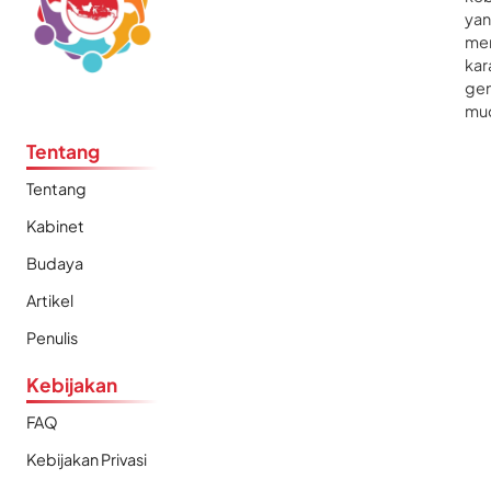
ya
me
kar
gen
mu
Tentang
Tentang
Kabinet
Budaya
Artikel
Penulis
Kebijakan
FAQ
Kebijakan Privasi