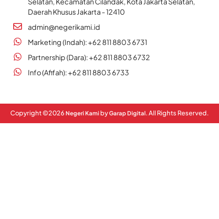
Selatan, Kecamatan Cilandak, Kota Jakarta Selatan,
Daerah Khusus Jakarta - 12410
admin@negerikami.id
Marketing (Indah): +62 811 8803 6731
Partnership (Dara): +62 811 8803 6732
Info (Afifah): +62 811 8803 6733
Copyright ©
2026
by
. All Rights Reserved.
Negeri Kami
Garap Digital