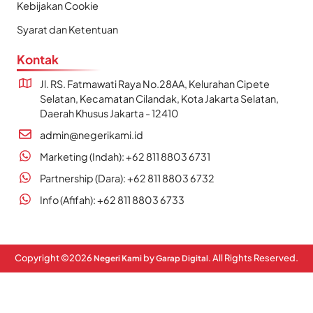
Kebijakan Cookie
Syarat dan Ketentuan
Kontak
Jl. RS. Fatmawati Raya No.28AA, Kelurahan Cipete
Selatan, Kecamatan Cilandak, Kota Jakarta Selatan,
Daerah Khusus Jakarta - 12410
admin@negerikami.id
Marketing (Indah): +62 811 8803 6731
Partnership (Dara): +62 811 8803 6732
Info (Afifah): +62 811 8803 6733
Copyright ©
2026
by
. All Rights Reserved.
Negeri Kami
Garap Digital