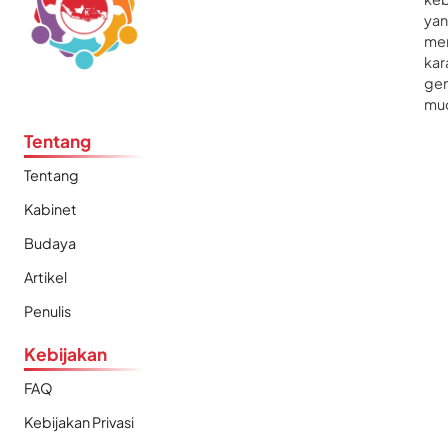
ya
me
kar
gen
mu
Tentang
Tentang
Kabinet
Budaya
Artikel
Penulis
Kebijakan
FAQ
Kebijakan Privasi