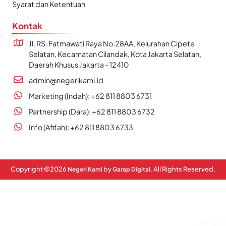
Syarat dan Ketentuan
Kontak
Jl. RS. Fatmawati Raya No.28AA, Kelurahan Cipete
Selatan, Kecamatan Cilandak, Kota Jakarta Selatan,
Daerah Khusus Jakarta - 12410
admin@negerikami.id
Marketing (Indah): +62 811 8803 6731
Partnership (Dara): +62 811 8803 6732
Info (Afifah): +62 811 8803 6733
Copyright ©
2026
by
. All Rights Reserved.
Negeri Kami
Garap Digital