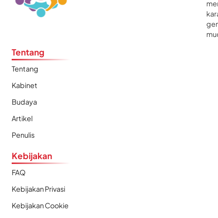
me
kar
gen
mu
Tentang
Tentang
Kabinet
Budaya
Artikel
Penulis
Kebijakan
FAQ
Kebijakan Privasi
Kebijakan Cookie