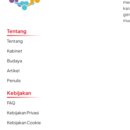
me
kar
gen
mu
Tentang
Tentang
Kabinet
Budaya
Artikel
Penulis
Kebijakan
FAQ
Kebijakan Privasi
Kebijakan Cookie