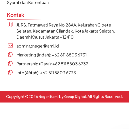
Syarat dan Ketentuan
Kontak
Jl. RS. Fatmawati Raya No.28AA, Kelurahan Cipete
Selatan, Kecamatan Cilandak, Kota Jakarta Selatan,
Daerah Khusus Jakarta - 12410
admin@negerikami.id
Marketing (Indah): +62 811 8803 6731
Partnership (Dara): +62 811 8803 6732
Info (Afifah): +62 811 8803 6733
Copyright ©
2026
by
. All Rights Reserved.
Negeri Kami
Garap Digital