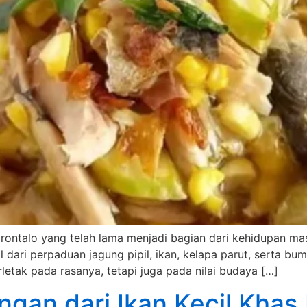
rontalo yang telah lama menjadi bagian dari kehidupan mas
l dari perpaduan jagung pipil, ikan, kelapa parut, serta 
rletak pada rasanya, tetapi juga pada nilai budaya […]
ngan dari Ikan Kecil Khas