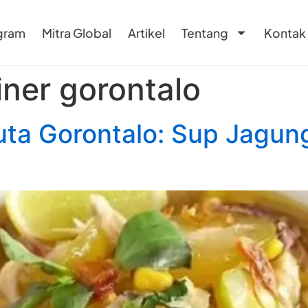
gram
Mitra Global
Artikel
Tentang
Kontak
iner gorontalo
huta Gorontalo: Sup Jagun