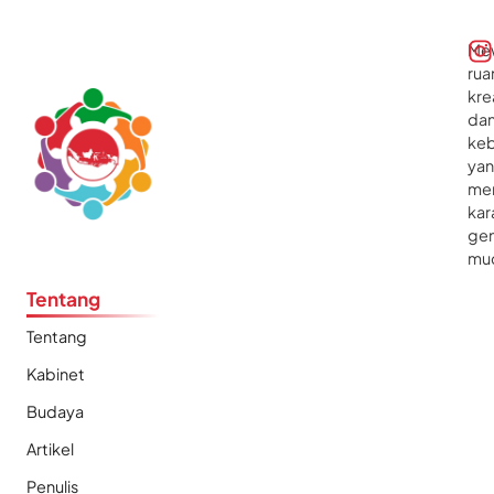
Me
rua
kre
da
ke
ya
me
kar
gen
mu
Tentang
Tentang
Kabinet
Budaya
Artikel
Penulis