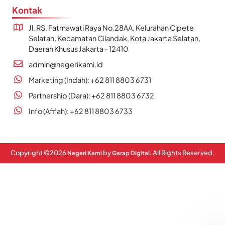
Kontak
Jl. RS. Fatmawati Raya No.28AA, Kelurahan Cipete
Selatan, Kecamatan Cilandak, Kota Jakarta Selatan,
Daerah Khusus Jakarta - 12410
admin@negerikami.id
Marketing (Indah): +62 811 8803 6731
Partnership (Dara): +62 811 8803 6732
Info (Afifah): +62 811 8803 6733
Copyright ©
2026
by
. All Rights Reserved.
Negeri Kami
Garap Digital