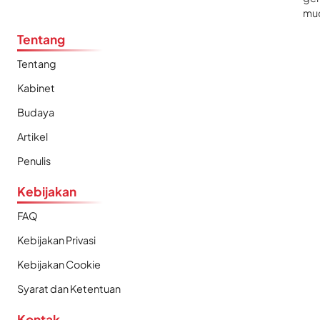
mu
Tentang
Tentang
Kabinet
Budaya
Artikel
Penulis
Kebijakan
FAQ
Kebijakan Privasi
Kebijakan Cookie
Syarat dan Ketentuan
Kontak