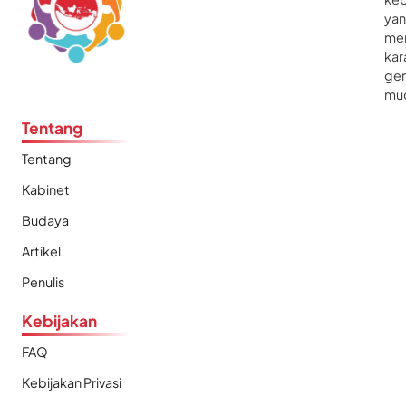
ya
me
kar
gen
mu
Tentang
Tentang
Kabinet
Budaya
Artikel
Penulis
Kebijakan
FAQ
Kebijakan Privasi