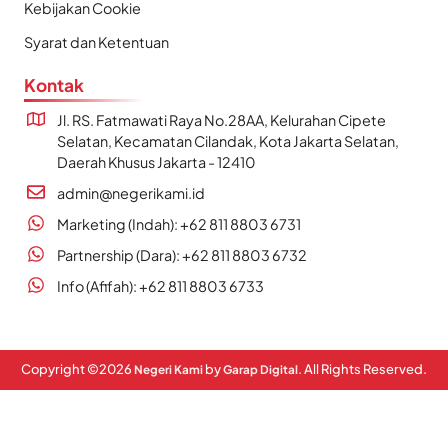
Kebijakan Cookie
Syarat dan Ketentuan
Kontak
Jl. RS. Fatmawati Raya No.28AA, Kelurahan Cipete
Selatan, Kecamatan Cilandak, Kota Jakarta Selatan,
Daerah Khusus Jakarta - 12410
admin@negerikami.id
Marketing (Indah): +62 811 8803 6731
Partnership (Dara): +62 811 8803 6732
Info (Afifah): +62 811 8803 6733
Copyright ©
2026
by
. All Rights Reserved.
Negeri Kami
Garap Digital