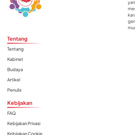
ya
me
kar
gen
mu
Tentang
Tentang
Kabinet
Budaya
Artikel
Penulis
Kebijakan
FAQ
Kebijakan Privasi
Kebijakan Cookie