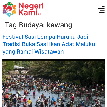
Tag Budaya:
kewang
Festival Sasi Lompa Haruku Jadi
Tradisi Buka Sasi Ikan Adat Maluku
yang Ramai Wisatawan