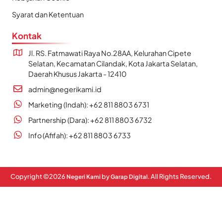
Syarat dan Ketentuan
Kontak
Jl. RS. Fatmawati Raya No.28AA, Kelurahan Cipete
Selatan, Kecamatan Cilandak, Kota Jakarta Selatan,
Daerah Khusus Jakarta - 12410
admin@negerikami.id
Marketing (Indah): +62 811 8803 6731
Partnership (Dara): +62 811 8803 6732
Info (Afifah): +62 811 8803 6733
Copyright ©
2026
by
. All Rights Reserved.
Negeri Kami
Garap Digital