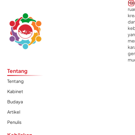
Me
rua
kre
da
ke
ya
me
kar
gen
mu
Tentang
Tentang
Kabinet
Budaya
Artikel
Penulis