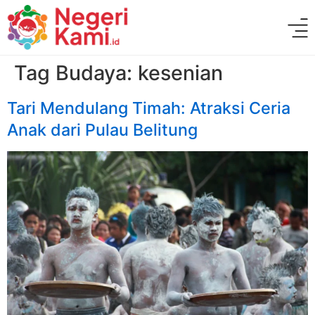
Tag Budaya:
kesenian
Tari Mendulang Timah: Atraksi Ceria
Anak dari Pulau Belitung