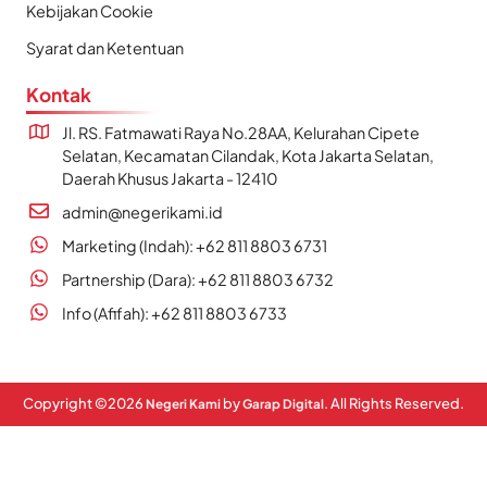
Kebijakan Cookie
Syarat dan Ketentuan
Kontak
Jl. RS. Fatmawati Raya No.28AA, Kelurahan Cipete
Selatan, Kecamatan Cilandak, Kota Jakarta Selatan,
Daerah Khusus Jakarta - 12410
admin@negerikami.id
Marketing (Indah): +62 811 8803 6731
Partnership (Dara): +62 811 8803 6732
Info (Afifah): +62 811 8803 6733
Copyright ©
2026
by
. All Rights Reserved.
Negeri Kami
Garap Digital