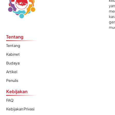
ke
ya
me
kar
gen
mu
Tentang
Tentang
Kabinet
Budaya
Artikel
Penulis
Kebijakan
FAQ
Kebijakan Privasi